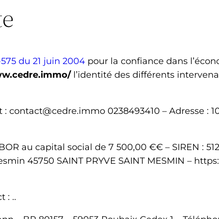
te
4-575 du 21 juin 2004
pour la confiance dans l’écon
ww.cedre.immo/
l’identité des différents interven
t :
contact@cedre.immo
0238493410
– Adresse :
1
BOR
au capital social de
7 500,00 €
€ – SIREN :
51
 Mesmin 45750 SAINT PRYVE SAINT MESMIN
–
https
t :
.
.